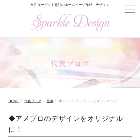
女性ターゲット専門のホームページ作成・デザイン
t
o
g
g
l
e
n
a
v
i
代表ブログ
g
a
t
i
o
n
>
>
>
HOME
代表ブログ
仕事
◆アメブロのデザインをオリジナルに！
◆アメブロのデザインをオリジナル
に！