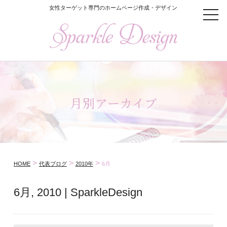
女性ターゲット専門のホームページ作成・デザイン
t
o
g
g
l
e
n
a
v
i
月別アーカイブ
g
a
t
i
o
n
>
>
>
HOME
代表ブログ
2010年
6月
6月, 2010 | SparkleDesign