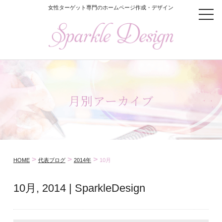
女性ターゲット専門のホームページ作成・デザイン
t
o
g
g
l
e
n
a
v
i
月別アーカイブ
g
a
t
i
o
n
>
>
>
HOME
代表ブログ
2014年
10月
10月, 2014 | SparkleDesign